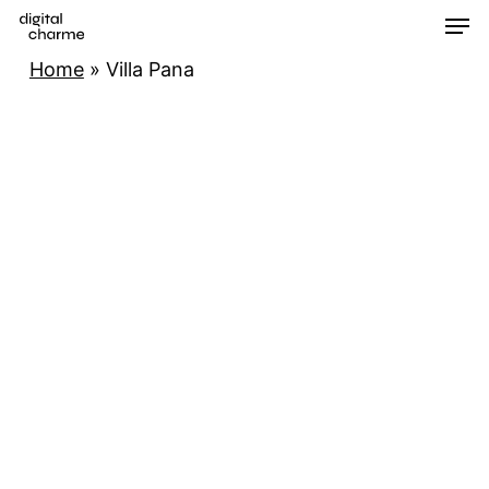
Men
Skip
to
Home
»
Villa Pana
main
content