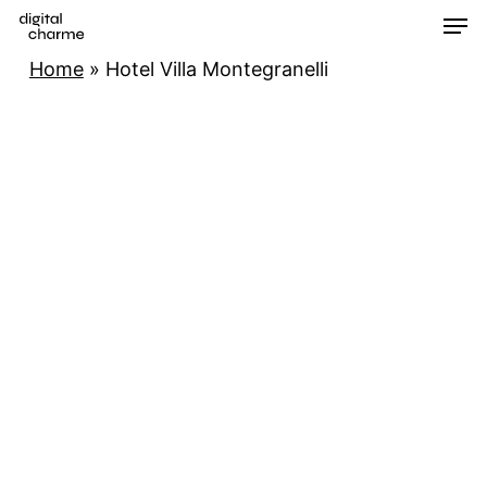
Men
Skip
to
Home
»
Hotel Villa Montegranelli
main
content