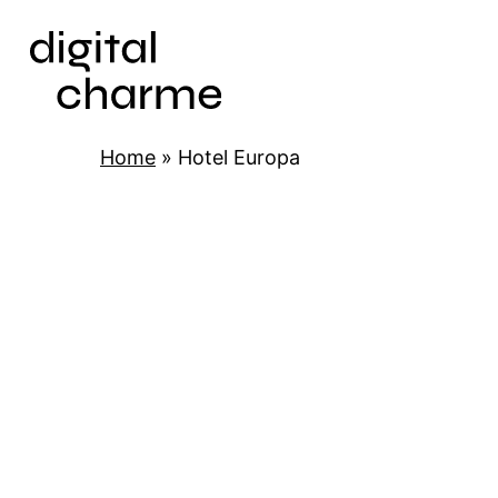
Skip
to
main
content
Home
»
Hotel Europa