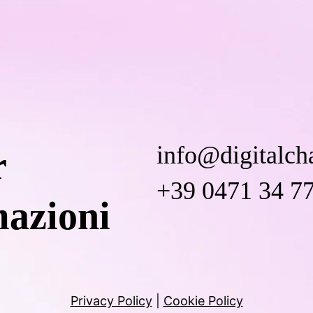
info@digitalc
r
+39 0471 34 77
mazioni
Privacy Policy
|
Cookie Policy