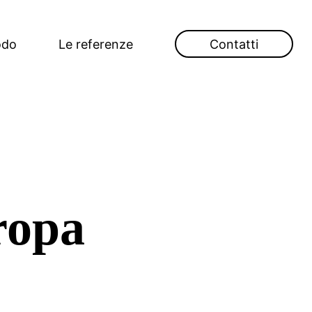
odo
Le referenze
Contatti
ropa