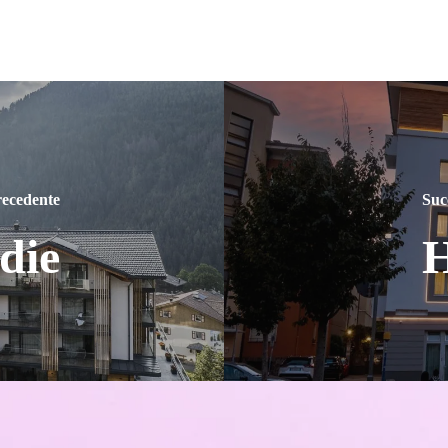
ecedente
Suc
die
H